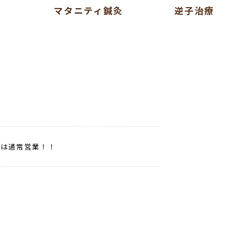
灸
逆子治療
スポーツ鍼
クは通常営業！！
せ