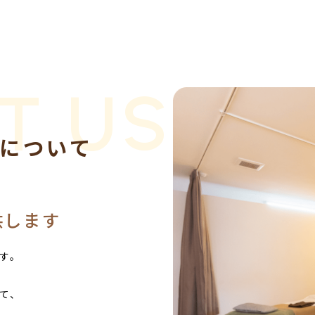
T US
について
供します
す。
て、