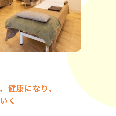
、
健康になり、
いく