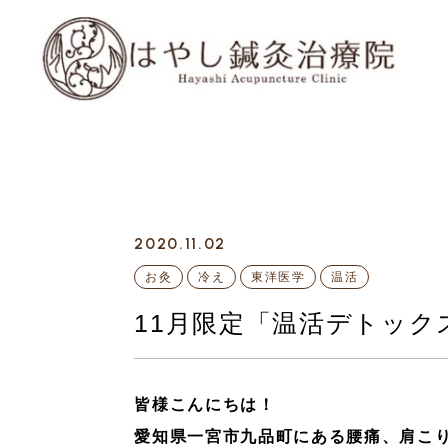
2020.11.02
お灸
冷え
東洋医学
温活
11月限定「温活デトック
皆様こんにちは！
愛知県一宮市九品町にある腰痛、肩こ