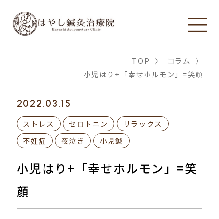
TOP
〉
コラム
〉
小児はり+「幸せホルモン」=笑顔
2022.03.15
ストレス
セロトニン
リラックス
不妊症
夜泣き
小児鍼
小児はり+「幸せホルモン」=笑
顔