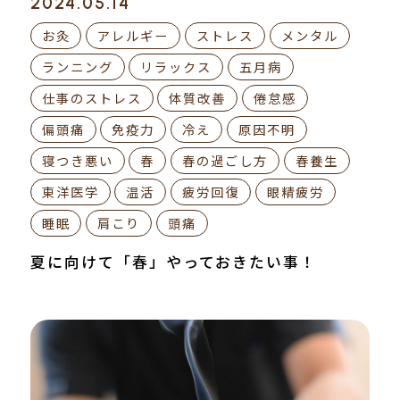
2024.05.14
お灸
アレルギー
ストレス
メンタル
ランニング
リラックス
五月病
仕事のストレス
体質改善
倦怠感
偏頭痛
免疫力
冷え
原因不明
寝つき悪い
春
春の過ごし方
春養生
東洋医学
温活
疲労回復
眼精疲労
睡眠
肩こり
頭痛
夏に向けて「春」やっておきたい事！