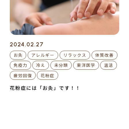
2024.02.27
お灸
アレルギー
リラックス
体質改善
免疫力
冷え
未分類
東洋医学
温活
疲労回復
花粉症
花粉症には「お灸」です！！