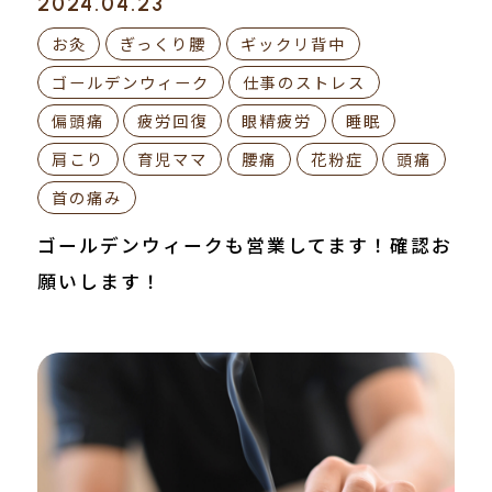
2024.04.23
お灸
ぎっくり腰
ギックリ背中
ゴールデンウィーク
仕事のストレス
偏頭痛
疲労回復
眼精疲労
睡眠
肩こり
育児ママ
腰痛
花粉症
頭痛
首の痛み
ゴールデンウィークも営業してます！確認お
願いします！