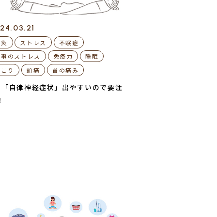
24.03.21
お灸
ストレス
不眠症
仕事のストレス
免疫力
睡眠
肩こり
頭痛
首の痛み
月「自律神経症状」出やすいので要注
！