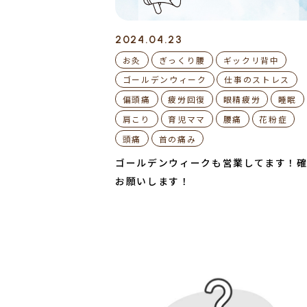
2024.04.23
お灸
ぎっくり腰
ギックリ背中
ゴールデンウィーク
仕事のストレス
偏頭痛
疲労回復
眼精疲労
睡眠
肩こり
育児ママ
腰痛
花粉症
頭痛
首の痛み
ゴールデンウィークも営業してます！
お願いします！