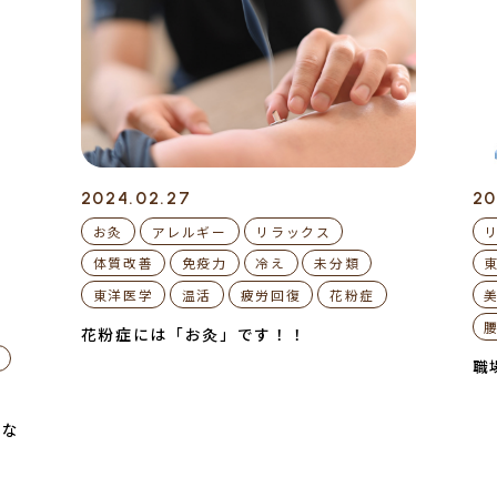
2024.02.27
20
お灸
アレルギー
リラックス
体質改善
免疫力
冷え
未分類
東洋医学
温活
疲労回復
花粉症
花粉症には「お灸」です！！
職
トな