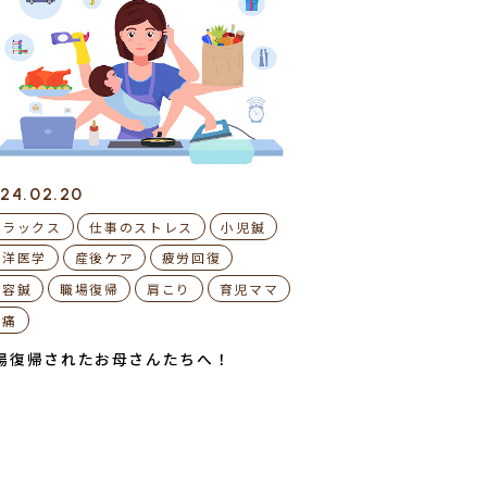
24.02.20
リラックス
仕事のストレス
小児鍼
東洋医学
産後ケア
疲労回復
美容鍼
職場復帰
肩こり
育児ママ
腰痛
場復帰されたお母さんたちへ！