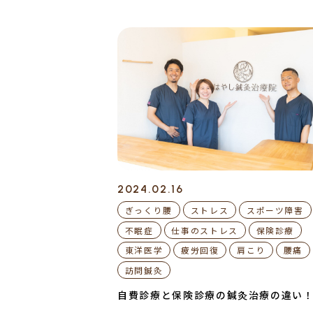
2024.02.16
ぎっくり腰
ストレス
スポーツ障害
不眠症
仕事のストレス
保険診療
東洋医学
疲労回復
肩こり
腰痛
訪問鍼灸
自費診療と保険診療の鍼灸治療の違い