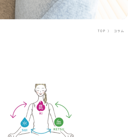
TOP
〉
コラム