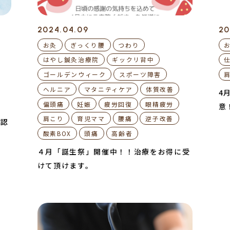
2024.04.09
20
お灸
ぎっくり腰
つわり
はやし鍼灸治療院
ギックリ背中
ゴールデンウィーク
スポーツ障害
ヘルニア
マタニティケア
体質改善
4
偏頭痛
妊娠
疲労回復
眼精疲労
意
肩こり
育児ママ
腰痛
逆子改善
確認
酸素BOX
頭痛
高齢者
４月「誕生祭」開催中！！治療をお得に受
けて頂けます。