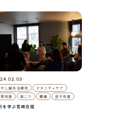
24.02.03
はやし鍼灸治療院
マタニティケア
体質改善
肩こり
腰痛
逆子改善
術を学ぶ宮崎合宿