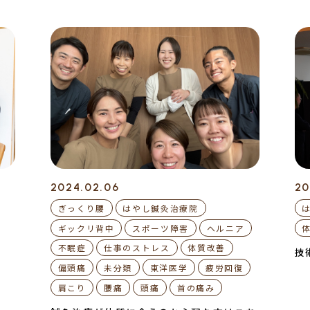
2024.02.06
20
ぎっくり腰
はやし鍼灸治療院
ギックリ背中
スポーツ障害
ヘルニア
不眠症
仕事のストレス
体質改善
技
偏頭痛
未分類
東洋医学
疲労回復
肩こり
腰痛
頭痛
首の痛み
！