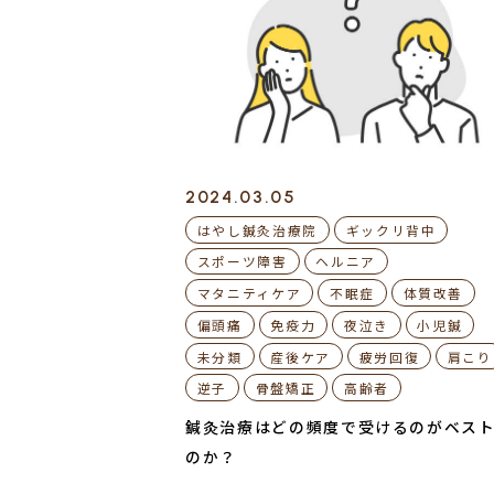
2024.03.05
はやし鍼灸治療院
ギックリ背中
スポーツ障害
ヘルニア
マタニティケア
不眠症
体質改善
偏頭痛
免疫力
夜泣き
小児鍼
未分類
産後ケア
疲労回復
肩こり
逆子
骨盤矯正
高齢者
鍼灸治療はどの頻度で受けるのがベス
のか？